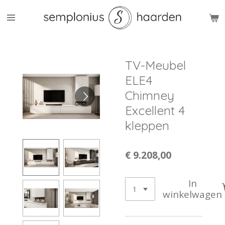
Ga
direct
naar
de
hoofdinhoud
TV-Meubel
ELE4
Chimney
Excellent 4
kleppen
€ 9.208,00
In
winkelwagen