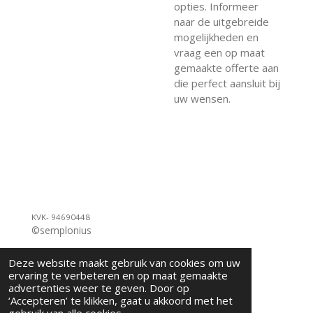
opties. Informeer
naar de uitgebreide
mogelijkheden en
vraag een op maat
gemaakte offerte aan
die perfect aansluit bij
uw wensen.
KVK- 94690448
©semplonius
Deze website maakt gebruik van cookies om uw
ervaring te verbeteren en op maat gemaakte
advertenties weer te geven. Door op
‘Accepteren’ te klikken, gaat u akkoord met het