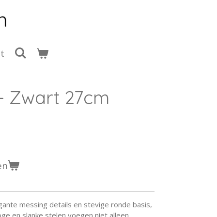
t
- Zwart 27cm
en
gante messing details en stevige ronde basis,
oge en slanke stelen voegen niet alleen