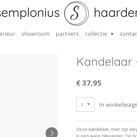
erieur
showroom
partners
collectie
contac
Kandelaar 
€ 37,95
In winkelwag
Deze kandelaar, met zijn ele
is een ware blikvanger. De h