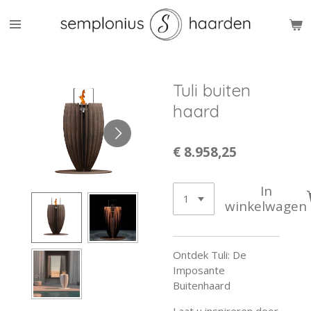
Ga
direct
naar
de
hoofdinhoud
Tuli buiten
haard
€ 8.958,25
In
winkelwagen
Ontdek Tuli: De
Imposante
Buitenhaard
Laat u inspireren door