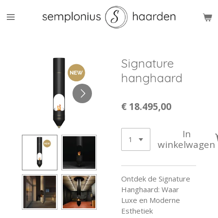
Ga
direct
naar
de
hoofdinhoud
Signature
hanghaard
€ 18.495,00
In
winkelwagen
Ontdek de Signature
Hanghaard: Waar
Luxe en Moderne
Esthetiek