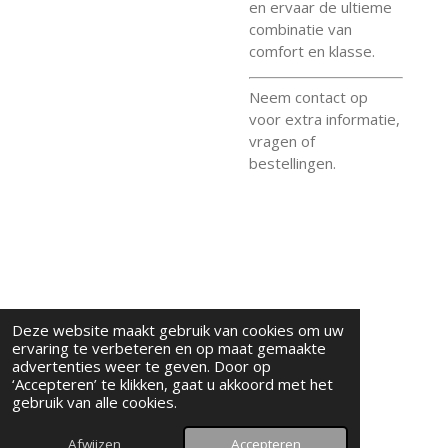
en ervaar de ultieme
combinatie van
comfort en klasse.
Neem contact op
voor extra informatie,
vragen of
bestellingen.
Deze website maakt gebruik van cookies om uw
KVK- 94690448
ervaring te verbeteren en op maat gemaakte
©semplonius
advertenties weer te geven. Door op
‘Accepteren’ te klikken, gaat u akkoord met het
gebruik van alle cookies.
Afwijzen
Accepteren