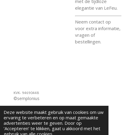
met de tijdloze
elegantie van LeFeu.
Neem contact op
voor extra informatie,
vragen of
bestellingen.
KVK- 94690448
©semplonius
Deze website maakt gebruik van cookies om uw
ervaring te verbeteren en op maat gemaakte
advertenties weer te geven. Door op
‘Accepteren’ te klikken, gaat u akkoord met het
gebruik van alle cookies.