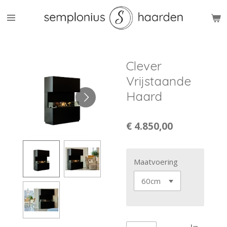
Ga
direct
naar
de
hoofdinhoud
Clever
Vrijstaande
Haard
€ 4.850,00
Maatvoering