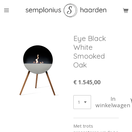
Ga
direct
naar
de
hoofdinhoud
Eye Black
White
Smooked
Oak
€ 1.545,00
In
winkelwagen
Met trots