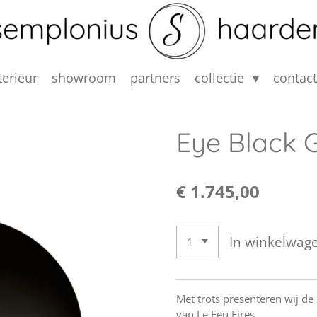
terieur
showroom
partners
collectie
contac
Eye Black 
€ 1.745,00
In winkelwag
Met trots presenteren wij de
van Le Feu Fires.