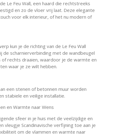
de Le Feu Wall, een haard die rechtstreeks
tigd en zo de vloer vrij laat. Deze elegante
 touch voor elk interieur, of het nu modern of
rp kun je de richting van de Le Feu Wall
ij de scharnierverbinding met de wandbeugel
ks of rechts draaien, waardoor je de warmte en
ten waar je ze wilt hebben.
n aan een stenen of betonnen muur worden
 stabiele en veilige installatie.
mmen en Warmte naar Wens
ende sfeer in je huis met de veelzijdige en
een vleugje Scandinavische verfijning toe aan je
lexibiliteit om de vlammen en warmte naar