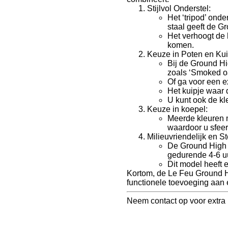
Stijlvol Onderstel:
Het ‘tripod’ ond
staal geeft de G
Het verhoogt de 
komen.
Keuze in Poten en Kui
Bij de Ground Hi
zoals ‘Smoked oa
Of ga voor een e
Het kuipje waar 
U kunt ook de kl
Keuze in koepel:
Meerde kleuren m
waardoor u sfeer
Milieuvriendelijk en St
De Ground High i
gedurende 4-6 u
Dit model heeft 
Kortom, de Le Feu Ground H
functionele toevoeging aan e
Neem contact op voor extra 