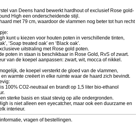
erstel van Deens hand bewerkt hardhout of exclusief Rose gold-
round High een onderscheidende stijl.
haard met 79 cm, waardoor de vlammen nog beter tot hun recht
pje:
gh kunt u kiezen voor houten poten in verschillende tinten,
k’, ‘Soap treated oak’ en ‘Black oak’.
xclusieve uitstraling met Rose gold poten.
de poten in staan is beschikbaar in Rose Gold, RvS of zwart.
eur van de koepel aanpassen: zwart, wit, mocca of nikkel.
ogelijk, de koepel versterkt de gloed van de vlammen,
 en warmte creëert in elke ruimte waar de haard zich bevindt.
evig:
s 100% CO2-neutraal en brandt op 1,5 liter bio-ethanol
ur.
een sterke basis en staat stevig op alle ondergronden.
igh is niet alleen een eyecatcher, maar ook een duurzame en
lk interieur.
informatie, vragen of bestellingen.