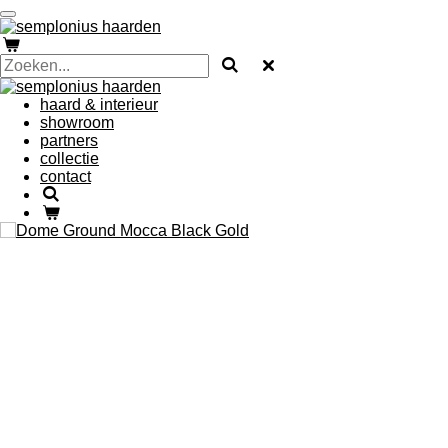
Ga
direct
naar
de
hoofdinhoud
haard & interieur
showroom
partners
collectie
contact