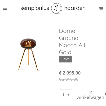
Ga
direct
naar
de
hoofdinhoud
Dome
Ground
Mocca All
Gold
Sale!
€ 2.095,00
€ 2.310,00
In
winkelwagen