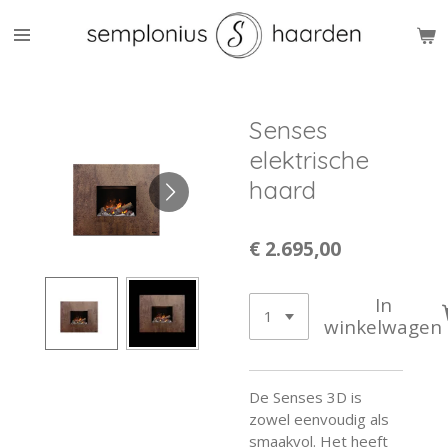
Ga
direct
naar
de
hoofdinhoud
Senses
elektrische
haard
€ 2.695,00
In
winkelwagen
De Senses 3D is
zowel eenvoudig als
smaakvol. Het heeft